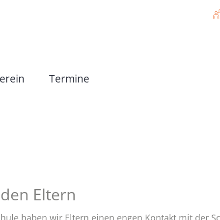
m
 mit körperlichen & motorischen Beeinträchtigung
erein
Termine
angebote
Eltern
den Eltern
hule haben wir Eltern einen engen Kontakt mit der Sc