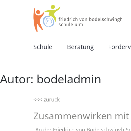
friedrich von bodelschwingh schule ul
Eine Schule für Kinder und Jugendliche
Schule
Beratung
Förderv
Unsere Schule
Schulische Beratungs
Autor:
bodeladmin
Organisation
Zusammenwirken mit 
Schulkonzept
Frühförderung
<<< zurück
Zusammenwirken mit 
Für Schüler:innen
Schulkindergarten
„An der Friedrich von Bodelschwingh Sc