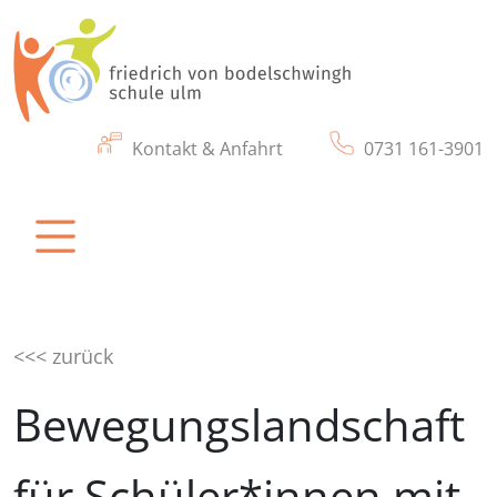
Kontakt & Anfahrt
0731 161-3901
friedrich von bodelschwingh schule ulm
Eine Schule für Kinder und Jugendliche mit
körperlichen & motorischen Beeinträchtigung
<<< zurück
Bewegungslandschaft
für Schüler*innen mit