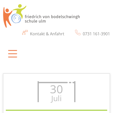
Kontakt & Anfahrt
0731 161-3901
friedrich von bodelschwingh schule ulm
Eine Schule für Kinder und Jugendliche mit
körperlichen & motorischen Beeinträchtigung
30
Juli