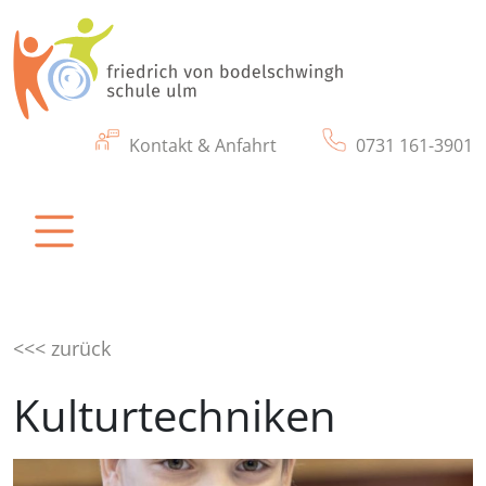
Kontakt & Anfahrt
0731 161-3901
friedrich von bodelschwingh schule ulm
Eine Schule für Kinder und Jugendliche mit
körperlichen & motorischen Beeinträchtigung
<<< zurück
Kulturtechniken