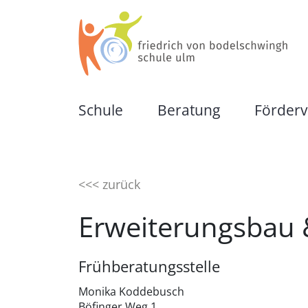
friedrich von bodelschwingh schule ul
Eine Schule für Kinder und Jugendliche
Schule
Beratung
Förderv
Unsere Schule
Schulische Beratungs
<<< zurück
Organisation
Zusammenwirken mit 
Erweiterungsbau 
Schulkonzept
Frühförderung
Frühberatungsstelle
Für Schüler:innen
Schulkindergarten
Monika Koddebusch
Böfinger Weg 1