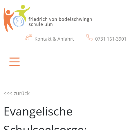
Kontakt & Anfahrt
0731 161-3901
friedrich von bodelschwingh schule ulm
Eine Schule für Kinder und Jugendliche mit
körperlichen & motorischen Beeinträchtigung
<<< zurück
Evangelische
Schulseelsorge: