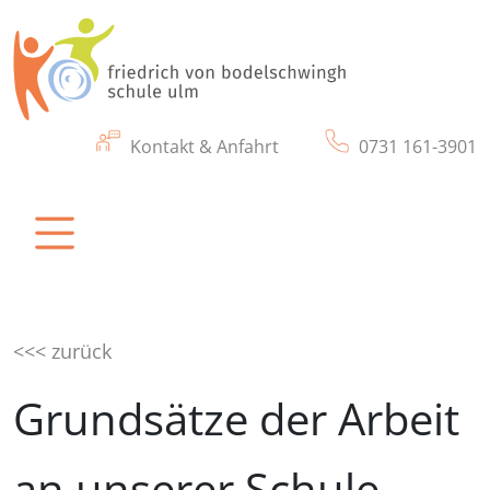
Kontakt & Anfahrt
0731 161-3901
friedrich von bodelschwingh schule ulm
Eine Schule für Kinder und Jugendliche mit
körperlichen & motorischen Beeinträchtigung
<<< zurück
Grundsätze der Arbeit
an unserer Schule