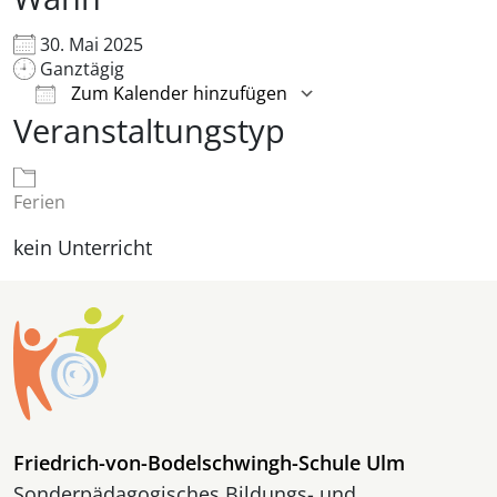
30. Mai 2025
Ganztägig
Zum Kalender hinzufügen
Veranstaltungstyp
ICS herunterladen
Google Kalender
Ferien
kein Unterricht
Friedrich-von-Bodelschwingh-Schule Ulm
Sonderpädagogisches Bildungs- und