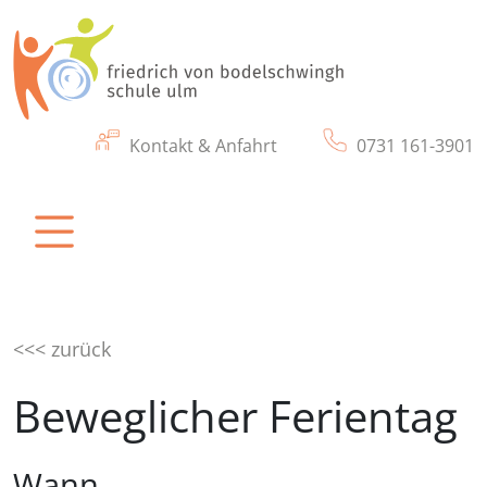
Kontakt & Anfahrt
0731 161-3901
friedrich von bodelschwingh schule ulm
Eine Schule für Kinder und Jugendliche mit
körperlichen & motorischen Beeinträchtigung
<<< zurück
Beweglicher Ferientag
Wann