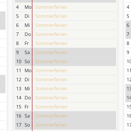
Dienst
4
Mo
Sommerferien
4
5
Di
Sommerferien
5
6
Mi
Sommerferien
6
7
Do
Sommerferien
7
8
Fr
Sommerferien
8
9
Sa
Sommerferien
9
10
So
Sommerferien
1
11
Mo
Sommerferien
1
12
Di
Sommerferien
1
13
Mi
Sommerferien
1
14
Do
Sommerferien
1
15
Fr
Sommerferien
1
16
Sa
Sommerferien
1
17
So
Sommerferien
1