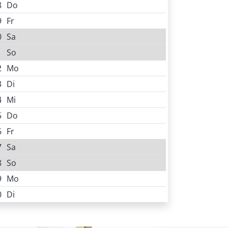
8
Do
9
Fr
0
Sa
1
So
2
Mo
3
Di
4
Mi
5
Do
6
Fr
7
Sa
8
So
9
Mo
0
Di