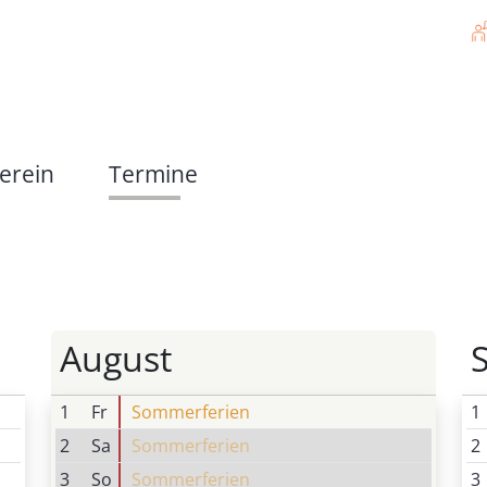
m
 mit körperlichen & motorischen Beeinträchtigung
erein
Termine
angebote
Eltern
August
1
Fr
Sommerferien
1
2
Sa
Sommerferien
2
3
So
Sommerferien
3