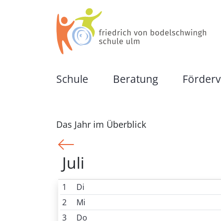
friedrich von bodelschwingh schule ul
Eine Schule für Kinder und Jugendliche
Schule
Beratung
Förderv
Unsere Schule
Schulische Beratungs
Das Jahr im Überblick
Organisation
Zusammenwirken mit 
<<
Juli
Schulkonzept
Frühförderung
1
Di
Für Schüler:innen
Schulkindergarten
2
Mi
3
Do