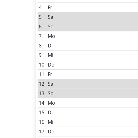
Bundesfreiwilligendienst
Sonderpädagogischer 
4
Fr
5
Sa
6
So
7
Mo
8
Di
9
Mi
10
Do
11
Fr
12
Sa
13
So
14
Mo
15
Di
16
Mi
17
Do