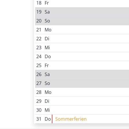
18
Fr
19
Sa
20
So
21
Mo
22
Di
23
Mi
24
Do
25
Fr
26
Sa
27
So
28
Mo
29
Di
30
Mi
31
Do
Sommerferien